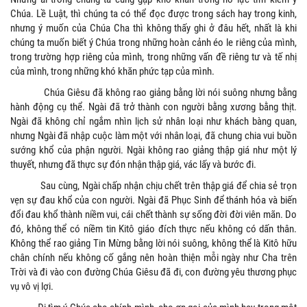
Chúa. Lề Luật, thì chúng ta có thể đọc được trong sách hay trong kinh,
nhưng ý muốn của Chúa Cha thì không thấy ghi ở đâu hết, nhất là khi
chúng ta muốn biết ý Chúa trong những hoàn cảnh éo le riêng của mình,
trong trường hợp riêng của mình, trong những vấn đề riêng tư và tế nhị
của mình, trong những khó khăn phức tạp của mình.
Chúa Giêsu đã không rao giảng bằng lời nói suông nhưng bằng
hành động cụ thể. Ngài đã trở thành con người bằng xương bằng thịt.
Ngài đã không chỉ ngắm nhìn lịch sử nhân loại như khách bàng quan,
nhưng Ngài đã nhập cuộc làm một với nhân loại, đã chung chia vui buồn
sướng khổ của phận người. Ngài không rao giảng thập giá như một lý
thuyết, nhưng đã thực sự đón nhận thập giá, vác lấy và bước đi.
Sau cùng, Ngài chấp nhận chịu chết trên thập giá để chia sẻ trọn
vẹn sự đau khổ của con người. Ngài đã Phục Sinh để thánh hóa và biến
đổi đau khổ thành niềm vui, cái chết thành sự sống đời đời viên mãn. Do
đó, không thể có niềm tin Kitô giáo đích thực nếu không có dấn thân.
Không thể rao giảng Tin Mừng bằng lời nói suông, không thể là Kitô hữu
chân chính nếu không cố gắng nên hoàn thiện mỗi ngày như Cha trên
Trời và đi vào con đường Chúa Giêsu đã đi, con đường yêu thương phục
vụ vô vị lợi.