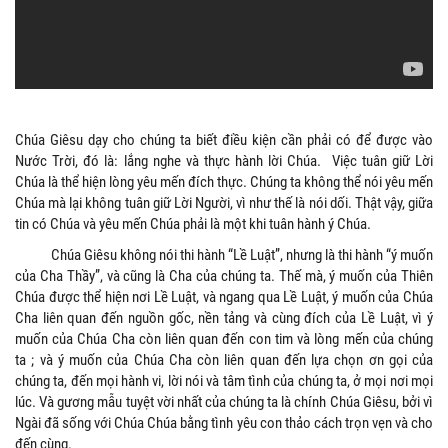
Chúa Giêsu dạy cho chúng ta biết điều kiện cần phải có để được vào
Nước Trời, đó là: lắng nghe và thực hành lời Chúa. Việc tuân giữ Lời
Chúa là thể hiện lòng yêu mến đích thực. Chúng ta không thể nói yêu mến
Chúa mà lại không tuân giữ Lời Người, vì như thế là nói dối. Thật vậy, giữa
tin có Chúa và yêu mến Chúa phải là một khi tuân hành ý Chúa.
Chúa Giêsu không nói thi hành “Lề Luật”, nhưng là thi hành “ý muốn
của Cha Thầy”, và cũng là Cha của chúng ta. Thế mà, ý muốn của Thiên
Chúa được thể hiện nơi Lề Luật, và ngang qua Lề Luật, ý muốn của Chúa
Cha liên quan đến nguồn gốc, nền tảng và cùng đích của Lề Luật, vì ý
muốn của Chúa Cha còn liên quan đến con tim và lòng mến của chúng
ta ; và ý muốn của Chúa Cha còn liên quan đến lựa chọn ơn gọi của
chúng ta, đến mọi hành vi, lời nói và tâm tình của chúng ta, ở mọi nơi mọi
lúc. Và gương mẫu tuyệt vời nhất của chúng ta là chính Chúa Giêsu, bởi vì
Ngài đã sống với Chúa Chúa bằng tình yêu con thảo cách trọn vẹn và cho
đến cùng.