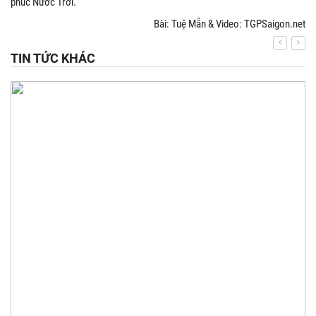
phúc Nước Trời.
Bài: Tuệ Mẫn & Video: TGPSaigon.net
TIN TỨC KHÁC