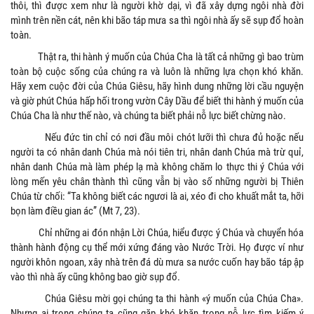
thôi, thì được xem như là người khờ dại, vì đã xây dựng ngôi nhà đời
mình trên nền cát, nên khi bão táp mưa sa thì ngôi nhà ấy sẽ sụp đổ hoàn
toàn.
Thật ra, thi hành ý muốn của Chúa Cha là tất cả những gì bao trùm
toàn bộ cuộc sống của chúng ra và luôn là những lựa chọn khó khăn.
Hãy xem cuộc đời của Chúa Giêsu, hãy hình dung những lời cầu nguyện
và giờ phút Chúa hấp hối trong vườn Cây Dầu để biết thi hành ý muốn của
Chúa Cha là như thế nào, và chúng ta biết phải nỗ lực biết chừng nào.
Nếu đức tin chỉ có nơi đầu môi chót lưỡi thì chưa đủ hoặc nếu
người ta có nhân danh Chúa mà nói tiên tri, nhân danh Chúa mà trừ quỉ,
nhân danh Chúa mà làm phép lạ mà không chăm lo thực thi ý Chúa với
lòng mến yêu chân thành thì cũng vẫn bị vào số những người bị Thiên
Chúa từ chối: “Ta không biết các ngươi là ai, xéo đi cho khuất mắt ta, hỡi
bọn làm điều gian ác” (Mt 7, 23).
Chỉ những ai đón nhận Lời Chúa, hiểu được ý Chúa và chuyển hóa
thành hành động cụ thể mới xứng đáng vào Nước Trời. Họ được ví như
người khôn ngoan, xây nhà trên đá dù mưa sa nước cuốn hay bão táp ập
vào thì nhà ấy cũng không bao giờ sụp đổ.
Chúa Giêsu mời gọi chúng ta thi hành «ý muốn của Chúa Cha».
Nhưng ai trong chúng ta cũng gặp khó khăn trong nỗ lực tìm kiếm ý