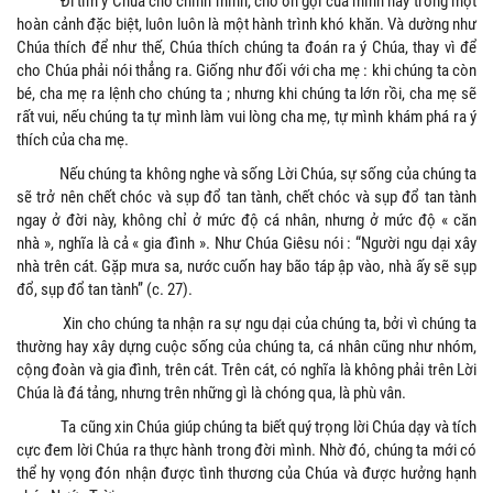
Đi tìm ý Chúa cho chính mình, cho ơn gọi của mình hay trong một
hoàn cảnh đặc biệt, luôn luôn là một hành trình khó khăn. Và dường như
Chúa thích để như thế, Chúa thích chúng ta đoán ra ý Chúa, thay vì để
cho Chúa phải nói thẳng ra. Giống như đối với cha mẹ : khi chúng ta còn
bé, cha mẹ ra lệnh cho chúng ta ; nhưng khi chúng ta lớn rồi, cha mẹ sẽ
rất vui, nếu chúng ta tự mình làm vui lòng cha mẹ, tự mình khám phá ra ý
thích của cha mẹ.
Nếu chúng ta không nghe và sống Lời Chúa, sự sống của chúng ta
sẽ trở nên chết chóc và sụp đổ tan tành, chết chóc và sụp đổ tan tành
ngay ở đời này, không chỉ ở mức độ cá nhân, nhưng ở mức độ « căn
nhà », nghĩa là cả « gia đình ». Như Chúa Giêsu nói : “Người ngu dại xây
nhà trên cát. Gặp mưa sa, nước cuốn hay bão táp ập vào, nhà ấy sẽ sụp
đổ, sụp đổ tan tành” (c. 27).
Xin cho chúng ta nhận ra sự ngu dại của chúng ta, bởi vì chúng ta
thường hay xây dựng cuộc sống của chúng ta, cá nhân cũng như nhóm,
cộng đoàn và gia đình, trên cát. Trên cát, có nghĩa là không phải trên Lời
Chúa là đá tảng, nhưng trên những gì là chóng qua, là phù vân.
Ta cũng xin Chúa giúp chúng ta biết quý trọng lời Chúa dạy và tích
cực đem lời Chúa ra thực hành trong đời mình. Nhờ đó, chúng ta mới có
thể hy vọng đón nhận được tình thương của Chúa và được hưởng hạnh