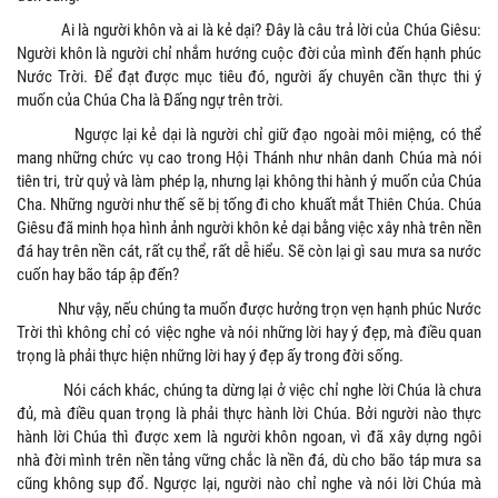
Ai là người khôn và ai là kẻ dại? Đây là câu trả lời của Chúa Giêsu:
Người khôn là người chỉ nhắm hướng cuộc đời của mình đến hạnh phúc
Nước Trời. Để đạt được mục tiêu đó, người ấy chuyên cần thực thi ý
muốn của Chúa Cha là Đấng ngự trên trời.
Ngược lại kẻ dại là người chỉ giữ đạo ngoài môi miệng, có thể
mang những chức vụ cao trong Hội Thánh như nhân danh Chúa mà nói
tiên tri, trừ quỷ và làm phép lạ, nhưng lại không thi hành ý muốn của Chúa
Cha. Những người như thế sẽ bị tống đi cho khuất mắt Thiên Chúa. Chúa
Giêsu đã minh họa hình ảnh người khôn kẻ dại bằng việc xây nhà trên nền
đá hay trên nền cát, rất cụ thể, rất dễ hiểu. Sẽ còn lại gì sau mưa sa nước
cuốn hay bão táp ập đến?
Như vậy, nếu chúng ta muốn được hưởng trọn vẹn hạnh phúc Nước
Trời thì không chỉ có việc nghe và nói những lời hay ý đẹp, mà điều quan
trọng là phải thực hiện những lời hay ý đẹp ấy trong đời sống.
Nói cách khác, chúng ta dừng lại ở việc chỉ nghe lời Chúa là chưa
đủ, mà điều quan trọng là phải thực hành lời Chúa. Bởi người nào thực
hành lời Chúa thì được xem là người khôn ngoan, vì đã xây dựng ngôi
nhà đời mình trên nền tảng vững chắc là nền đá, dù cho bão táp mưa sa
cũng không sụp đổ. Ngược lại, người nào chỉ nghe và nói lời Chúa mà