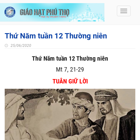
Toggle
navigati
Thứ Năm tuần 12 Thường niên
25/06/2020
Thứ Năm tuần 12 Thường niên
Mt 7, 21-29
TUÂN GIỮ LỜI