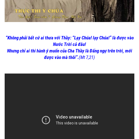
“
Không phải bất cứ ai thưa với Thầy:
“
Lạy Chúa! lạy Chúa!
”
là được vào
Nước Trời cả đâu!
Nhưng chỉ ai thi hành ý muốn của Cha Thầy
là Đấng ngự trên trời,
mới
được vào mà thôi”.
(Mt 7,21)