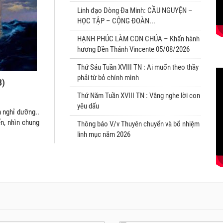
Linh đạo Dòng Đa Minh: CẦU NGUYỆN –
HỌC TẬP – CỘNG ĐOÀN...
HẠNH PHÚC LÀM CON CHÚA – Khấn hành
S
hương Đền Thánh Vincente 05/08/2026
Thứ Sáu Tuần XVIII TN : Ai muốn theo thầy
phải từ bỏ chính mình
3)
Thứ Năm Tuần XVIII TN : Vâng nghe lời con
yêu dấu
h nghỉ dưỡng..
n, nhìn chung
Thông báo V/v Thuyên chuyển và bổ nhiệm
linh mục năm 2026