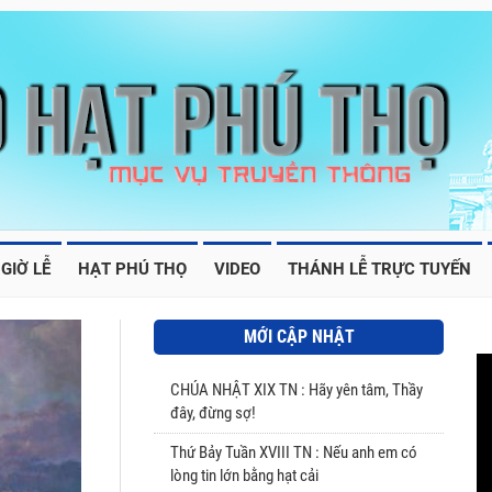
GIỜ LỄ
HẠT PHÚ THỌ
VIDEO
THÁNH LỄ TRỰC TUYẾN
MỚI CẬP NHẬT
CHÚA NHẬT XIX TN : Hãy yên tâm, Thầy
đây, đừng sợ!
Thứ Bảy Tuần XVIII TN : Nếu anh em có
lòng tin lớn bằng hạt cải