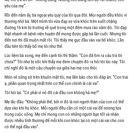
yêu của mẹ”.
Rồi đến năm ấy, bà ngoại yêu quý của tôi qua đời. Mọi người đều khóc vì
thương nhớ bà. Một mình tôi vừa đạp xe vừa khóc trên suốt chặng
đường 16 km từ trường về quê trong một đêm mưa rào năm đó. Tôi đạp
thật nhanh về bệnh viện huyện để mong được gặp bà lần cuối. Nhưng tôi
đến nơi thì đã muộn mất rồi. Tôi thấy mẹ gục đầu vào vai bố khóc. Lần
đầu tiên tôi thấy bố mẹ tôi như thế.
Lúc liệm bà xong, mẹ đến cạnh tôi thì thầm: “Con đã tìm ra câu trả lời
chưa?” Tôi như bị sốc khi thấy mẹ đem chuyện đó ra hỏi tôi lúc này. Tôi
chỉ nghĩ đó là một câu chuyện vui giữa hai mẹ con thôi.
Nhìn vẻ sững sờ trên khuôn mặt tôi, mẹ liền bảo cho tôi đáp án: “Con trai
ạ, phần quan trọng nhất trên cơ thể con chính là cái vai”.
Tôi hỏi lại: “Có phải vì nó đỡ cái đầu con không hả mẹ?”
Mẹ lắc đầu: “Không phải thế, bởi vì đó là nơi người thân của con có thể
dựa vào khi họ khóc. Mỗi người đều cần có một cái vai để nương tựa
trong cuộc sống. Mẹ chỉ mong con có những người bạn tốt và nhận
được nhiều tình thương để mỗi khi con khóc lại có một cái vai cho con
có thể ngả đầu vào”.