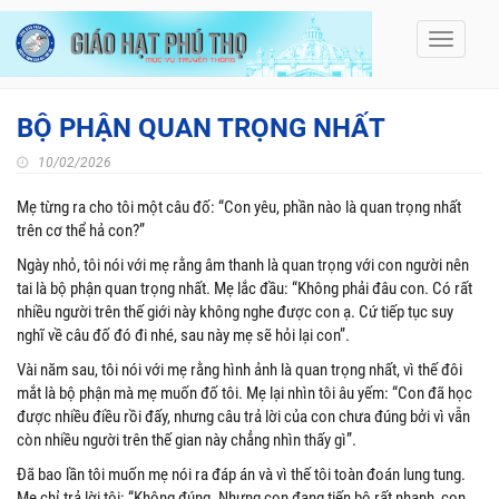
Toggle
navigati
BỘ PHẬN QUAN TRỌNG NHẤT
10/02/2026
Mẹ từng ra cho tôi một câu đố: “Con yêu, phần nào là quan trọng nhất
trên cơ thể hả con?”
Ngày nhỏ, tôi nói với mẹ rằng âm thanh là quan trọng với con người nên
tai là bộ phận quan trọng nhất. Mẹ lắc đầu: “Không phải đâu con. Có rất
nhiều người trên thế giới này không nghe được con ạ. Cứ tiếp tục suy
nghĩ về câu đố đó đi nhé, sau này mẹ sẽ hỏi lại con”.
Vài năm sau, tôi nói với mẹ rằng hình ảnh là quan trọng nhất, vì thế đôi
mắt là bộ phận mà mẹ muốn đố tôi. Mẹ lại nhìn tôi âu yếm: “Con đã học
được nhiều điều rồi đấy, nhưng câu trả lời của con chưa đúng bởi vì vẫn
còn nhiều người trên thế gian này chẳng nhìn thấy gì”.
Đã bao lần tôi muốn mẹ nói ra đáp án và vì thế tôi toàn đoán lung tung.
Mẹ chỉ trả lời tôi: “Không đúng. Nhưng con đang tiến bộ rất nhanh, con