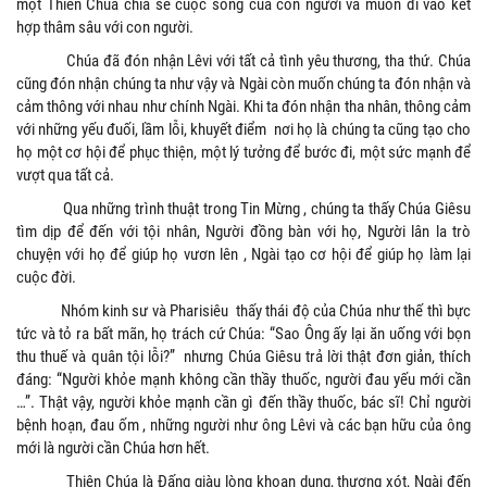
một Thiên Chúa chia sẻ cuộc sống của con người và muốn đi vào kết
hợp thâm sâu với con người.
Chúa đã đón nhận Lêvi với tất cả tình yêu thương, tha thứ. Chúa
cũng đón nhận chúng ta như vậy và Ngài còn muốn chúng ta đón nhận và
cảm thông với nhau như chính Ngài. Khi ta đón nhận tha nhân, thông cảm
với những yếu đuối, lầm lỗi, khuyết điểm nơi họ là chúng ta cũng tạo cho
họ một cơ hội để phục thiện, một lý tưởng để bước đi, một sức mạnh để
vượt qua tất cả.
Qua những trình thuật trong Tin Mừng , chúng ta thấy Chúa Giêsu
tìm dịp để đến với tội nhân, Người đồng bàn với họ, Người lân la trò
chuyện với họ để giúp họ vươn lên , Ngài tạo cơ hội để giúp họ làm lại
cuộc đời.
Nhóm kinh sư và Pharisiêu thấy thái độ của Chúa như thế thì bực
tức và tỏ ra bất mãn, họ trách cứ Chúa: “Sao Ông ấy lại ăn uống với bọn
thu thuế và quân tội lỗi?” nhưng Chúa Giêsu trả lời thật đơn giản, thích
đáng: “Người khỏe mạnh không cần thầy thuốc, người đau yếu mới cần
…”. Thật vậy, người khỏe mạnh cần gì đến thầy thuốc, bác sĩ! Chỉ người
bệnh hoạn, đau ốm , những người như ông Lêvi và các bạn hữu của ông
mới là người cần Chúa hơn hết.
Thiên Chúa là Đấng giàu lòng khoan dung, thương xót, Ngài đến