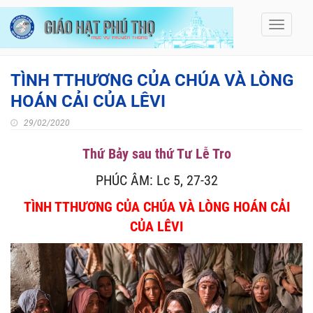
Toggle
navigati
TÌNH TTHƯƠNG CỦA CHÚA VÀ LÒNG
HOÁN CẢI CỦA LÊVI
29/02/2020
Thứ Bảy sau thứ Tư Lễ Tro
PHÚC ÂM: Lc 5, 27-32
TÌNH TTHƯƠNG CỦA CHÚA VÀ LÒNG HOÁN CẢI
CỦA LÊVI