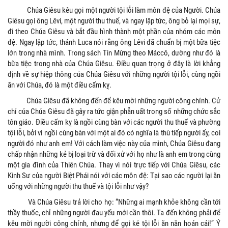
Chúa Giêsu kêu gọi một người tội lỗi làm môn đệ của Người. Chúa
Giêsu gọi ông Lêvi, một người thu thuế, và ngay lập tức, ông bỏ lại mọi sự,
đi theo Chúa Giêsu và bắt đầu hình thành một phần của nhóm các môn
đệ. Ngay lập tức, thánh Luca nói rằng ông Lêvi đã chuẩn bị một bữa tiệc
lớn trong nhà mình. Trong sách Tin Mừng theo Máccô, dường như đó là
bữa tiệc trong nhà của Chúa Giêsu. Điều quan trọng ở đây là lời khẳng
định về sự hiệp thông của Chúa Giêsu với những người tội lỗi, cùng ngồi
ăn với Chúa, đó là một điều cấm kỵ.
Chúa Giêsu đã không đến để kêu mời những người công chính. Cử
chỉ của Chúa Giêsu đã gây ra tức giận phẫn uất trong số những chức sắc
tôn giáo. Điều cấm kỵ là ngồi cùng bàn với các người thu thuế và phường
tội lỗi, bởi vì ngồi cùng bàn với một ai đó có nghĩa là thù tiếp người ấy, coi
người đó như anh em! Với cách làm việc này của mình, Chúa Giêsu đang
chấp nhận những kẻ bị loại trừ và đối xử với họ như là anh em trong cùng
một gia đình của Thiên Chúa. Thay vì nói trực tiếp với Chúa Giêsu, các
Kinh Sư của người Biệt Phái nói với các môn đệ: Tại sao các người lại ăn
uống với những người thu thuế và tội lỗi như vậy?
Và Chúa Giêsu trả lời cho họ: “Những ai mạnh khỏe không cần tới
thầy thuốc, chỉ những người đau yếu mới cần thôi. Ta đến không phải để
kêu mời người công chính, nhưng để gọi kẻ tội lỗi ăn năn hoán cải!” Ý