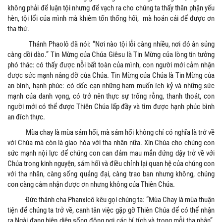
không phải để luận tội nhưng để vạch ra cho chúng ta thấy thân phận yếu
hèn, tội lổi của mình mà khiêm tốn thống hối, mà hoán cải để được ơn
tha thứ.
Thánh Phaolô đã nói: “Nơi nào tội lỗi càng nhiều, nơi đó ân sủng
càng dồi dào.” Tin Mừng của Chúa Giêsu là Tin Mừng của lòng tin tưởng
phó thác: có thấy được nỗi bất toàn của mình, con người mới cảm nhận
được sức mạnh nâng đỡ của Chúa. Tin Mừng của Chúa là Tin Mừng của
an bình, hạnh phúc: có dốc cạn những ham muốn ích kỷ và những sức
mạnh của danh vọng, có trở nên thực sự trống rỗng, thanh thoát, con
người mới có thể được Thiên Chúa lấp đầy và tìm được hạnh phúc bình
an đích thực.
Mùa chay là mùa sám hối, mà sám hối không chỉ có nghĩa là trở về
với Chúa mà còn là giao hòa với tha nhân nữa. Xin Chúa cho chúng con
sức mạnh nội lực để chúng con can đảm mau mắn đứng dậy trở về với
Chúa trong kinh nguyện, sám hối và điều chỉnh lại quan hệ của chúng con
với tha nhân, càng sống quảng đại, càng trao ban nhưng không, chúng
con càng cảm nhận được ơn nhưng không của Thiên Chúa.
Đức thánh cha Phanxicô kêu gọi chúng ta: “Mùa Chay là mùa thuận
tiện để chúng ta trở về, canh tân việc gặp gỡ Thiên Chúa để có thể nhận
ra Ngài đang hiện diện sống động nơi các bí tích và trong mỗi tha nhân”.