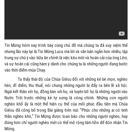
Tin Mừng hôm nay trình bày cùng chủ đề mà chúng ta đã suy niệm thế
nhưng lần này lại là Tin Mừng Luca mà lời và văn bản ngắn hơn nhiều, tập
trung sự chú ý vào bữa ăn chính là việc kêu mời và hoán cải của ông Lêvi,
và sự hoán cải cũng hàm ý dành cho chúng ta là những người đang bước
vào thời điểm mùa Chay.
Ta thấy thái độ của Chúa Giêsu đối với những kẻ bé mọn, nghèo
hèn, đĩ điếm, thu thuế, nói chung những người bị đẩy ra bên lề xã hội.
Ngài kết thân với họ, đồng bàn với họ, và tuyên bố họ là những người vào
Nước Trời trước những kẻ tự xưng là công chính. Những con người
nghèo khổ ấy là một thể hiện cụ thể của mối phúc đầu tiên mà Chúa
Giêsu đã công bố trong Bài giảng trên núi: “Phúc cho những ai có tinh
thần nghèo khó,” Tin Mừng được loan báo cho những người nghèo, hay
đúng hơn chỉ người nghèo mới có thể mở rộng tâm hồn để đón nhận Tin
Mừng.