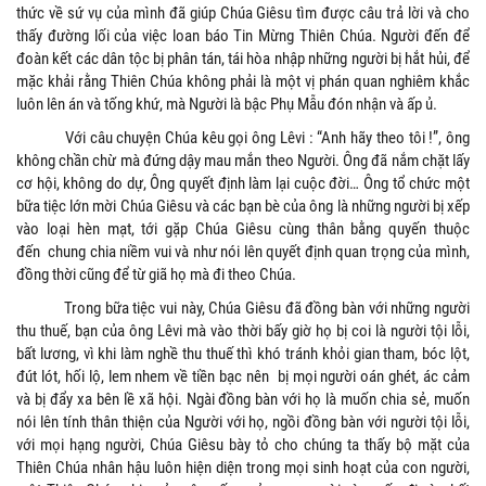
thức về sứ vụ của mình đã giúp Chúa Giêsu tìm được câu trả lời và cho
thấy đường lối của việc loan báo Tin Mừng Thiên Chúa. Người đến để
đoàn kết các dân tộc bị phân tán, tái hòa nhập những người bị hắt hủi, để
mặc khải rằng Thiên Chúa không phải là một vị phán quan nghiêm khắc
luôn lên án và tống khứ, mà Người là bậc Phụ Mẫu đón nhận và ấp ủ.
Với câu chuyện Chúa kêu gọi ông Lêvi : “Anh hãy theo tôi !”, ông
không chần chừ mà đứng dậy mau mắn theo Người. Ông đã nắm chặt lấy
cơ hội, không do dự, Ông quyết định làm lại cuộc đời… Ông tổ chức một
bữa tiệc lớn mời Chúa Giêsu và các bạn bè của ông là những người bị xếp
vào loại hèn mạt, tới gặp Chúa Giêsu cùng thân bằng quyến thuộc
đến chung chia niềm vui và như nói lên quyết định quan trọng của mình,
đồng thời cũng để từ giã họ mà đi theo Chúa.
Trong bữa tiệc vui này, Chúa Giêsu đã đồng bàn với những người
thu thuế, bạn của ông Lêvi mà vào thời bấy giờ họ bị coi là người tội lỗi,
bất lương, vì khi làm nghề thu thuế thì khó tránh khỏi gian tham, bóc lột,
đút lót, hối lộ, lem nhem về tiền bạc nên bị mọi người oán ghét, ác cảm
và bị đẩy xa bên lề xã hội. Ngài đồng bàn với họ là muốn chia sẻ, muốn
nói lên tính thân thiện của Người với họ, ngồi đồng bàn với người tội lỗi,
với mọi hạng người, Chúa Giêsu bày tỏ cho chúng ta thấy bộ mặt của
Thiên Chúa nhân hậu luôn hiện diện trong mọi sinh hoạt của con người,