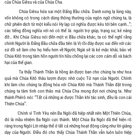
của Chúa Giêsu và của Chúa Cha.
Chúa Giêsu hứa sai một Đấng Bầu chữa. Danh xưng lạ lùng này,
vốn không có trong cách dùng thông thường của ngôn ngữ chúng ta, là
chữ phiên dịch từ một kiểu nói Hy lạp có nghĩa được kêu tới bên cạnh…”;
các tiếng đồng nghĩa với nó có thể là: người trợ giúp, trạng sư, kẻ nâng
đỡ… Khi Chúa Giêsu nói đến một vị Bầu chữa khác, ta có thể nghĩ rằng
chính Người là Đấng Bầu chữa đầu tiên là Vị rồi đây được sai đến với các
sứ đồ sẽ làm cho họ hiểu hơn về Người; Ngài sẽ là kẻ mặc khải, bảo vệ
Chúa Kitô trong tâm hồn người tín hữu chống lại các cơn cám dỗ và bách
hại của thế gian.
Ta thấy Thánh Thần là hồng ân được ban cho chúng ta như hoa
quả mà Chúa Kitô thâu lượm được nhờ cuộc Tử nạn của Người. Chính
khi làm cho chúng ta đồng hóa với Chúa Kitô mà Thánh Thần đặt trong
chúng ta tâm tình con thảo mà Chúa Cha mong đợi nơi chúng ta. Như
thánh Phêrô nói: “Tất cả những ai được Thần khí tác sinh, đều là con cái
Thiên Chúa”.
Chính vì Tình Yêu nên Ba Ngôi đã hiệp nhất nên Một Thiên Chúa,
đó là mầu nhiệm Ba Ngôi cực thánh. Một Chúa Ba Ngôi đã thể hiện rõ
ràng trong Ngôi Lời nhập thể ở tất cả những hoạt động cũng như lời giảng
dạy của Người. Điều đó cho thấy Chúa Thánh Thần vẫn luôn luôn hiệp