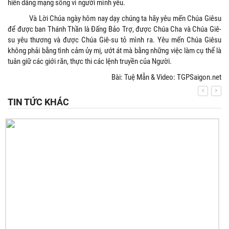
hiến dâng mạng sống vì người mình yêu.
Và Lời Chúa ngày hôm nay dạy chúng ta hãy yêu mến Chúa Giêsu
để được ban Thánh Thần là Đấng Bảo Trợ, được Chúa Cha và Chúa Giê-
su yêu thương và được Chúa Giê-su tỏ mình ra. Yêu mến Chúa Giêsu
không phải bằng tình cảm ủy mị, ướt át mà bằng những việc làm cụ thể là
tuân giữ các giới răn, thực thi các lệnh truyền của Người.
Bài: Tuệ Mẫn & Video: TGPSaigon.net
TIN TỨC KHÁC