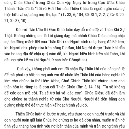
cùng Chúa Cha ở trong Chúa Con vậy. Ngay từ trong Cựu Ước, Chúa
Thánh Thần đã là “Lời và Hơi Thở của Thiên Chúa là nguồn gốc của sự
hiện hữu và sự sống mọi thụ tạo.” (Tv 33, 6; 104, 30; St 1, 2; 2, 7; Gv 3, 20-
21; Xh 37, 10).
Đến với Tân Ước thì Đức Ki-tô luôn dạy dỗ môn đệ về Thần Khí Sự
Thật. Không những chỉ là Lời giảng dạy, mà chính Chúa Giêsu cũng chịu
sự tác động mãnh liệt của Thần Khi (khi Người sinh ra tại hang đá Bê-lem,
khi Người chịu phép rửa trên sông Giođan, khi Người được Thàn Khí dẫn
vào hoang địa để chịu quỷ cám dỗ, khi Người biến hình trên núi Tabo, khi
cầu nguyện kể cả khi Người tử nạn trên Gôngôtha).
Quả vậy, không phải anh em đã nhận lấy Thần khí của hàng nô lệ
để mà phải sợ hãi; nhưng anh em đã nhận lấy Thần khí của hàng nghĩa tử
làm cho chúng ta thốt lên: Abba, Cha! Chính Thần khí chứng thực cho
thần hồn ta rằng: ta là con cái Thiên Chúa (Rm 8, 14- 16). “Ta sẽ không
để các con mồ côi. Ta sẽ trở lại với các con”. Chúa Giêsu đã đến làm
cho chúng ta thành nghĩa tử của Cha Người. Người đã đến bằng con
đường nhập thể để thực hiện kế hoạch tình yêu đó.
Thiên Chúa luôn đi bước trước, yêu thương con người trước và khi
con người tuân giữ luật Chúa, họ chứng tỏ họ đã đón nhận, muốn triển nở
tình yêu, thăng hoa tình yêu nơi bản thân của mình và trân trọng tình yêu