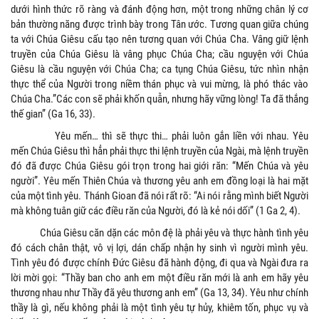
dưới hình thức rõ ràng và đánh động hơn, một trong những chân lý cơ
bản thường năng được trình bày trong Tân ước. Tương quan giữa chúng
ta với Chúa Giêsu cấu tạo nên tương quan với Chúa Cha. Vâng giữ lệnh
truyền của Chúa Giêsu là vâng phục Chúa Cha; cầu nguyện với Chúa
Giêsu là cầu nguyện với Chúa Cha; ca tụng Chúa Giêsu, tức nhìn nhận
thực thể của Người trong niềm thán phục và vui mừng, là phó thác vào
Chúa Cha.”Các con sẽ phải khốn quẫn, nhưng hãy vững lòng! Ta đã thắng
thế gian” (Ga 16, 33).
Yêu mến… thì sẽ thực thi… phải luôn gắn liền với nhau. Yêu
mến Chúa Giêsu thì hẳn phải thực thi lệnh truyền của Ngài, mà lệnh truyền
đó đã được Chúa Giêsu gói trọn trong hai giới răn: “Mến Chúa và yêu
người”. Yêu mến Thiên Chúa và thương yêu anh em đồng loại là hai mặt
của một tình yêu. Thánh Gioan đã nói rất rõ: “Ai nói rằng mình biết Người
mà không tuân giữ các điều răn của Người, đó là kẻ nói dối” (1 Ga 2, 4).
Chúa Giêsu căn dặn các môn đệ là phải yêu và thực hành tình yêu
đó cách chân thật, vô vị lợi, dán chấp nhận hy sinh vì người mình yêu.
Tình yêu đó được chính Đức Giêsu đã hành động, đi qua và Ngài đưa ra
lời mời gọi: “Thầy ban cho anh em một điều răn mới là anh em hãy yêu
thương nhau như Thầy đã yêu thương anh em” (Ga 13, 34). Yêu như chính
thầy là gì, nếu không phải là một tình yêu tự hủy, khiêm tốn, phục vụ và