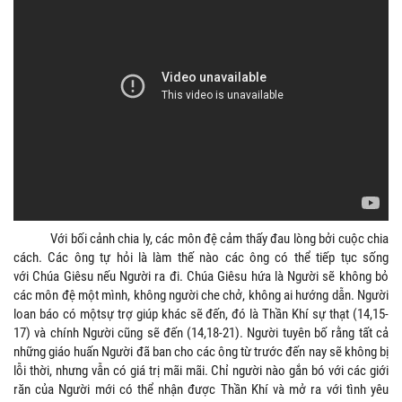
Với bối cảnh chia ly, các môn đệ cảm thấy đau lòng bởi cuộc chia
cách. Các ông tự hỏi là làm thế nào các ông có thể tiếp tục sống
với Chúa Giêsu nếu Người ra đi. Chúa Giêsu hứa là Người sẽ không bỏ
các môn đệ một mình, không người che chở, không ai hướng dẫn. Người
loan báo có mộtsự trợ giúp khác sẽ đến, đó là Thần Khí sự thạt (14,15-
17) và chính Người cũng sẽ đến (14,18-21). Người tuyên bố rằng tất cả
những giáo huấn Người đã ban cho các ông từ trước đến nay sẽ không bị
lỗi thời, nhưng vẫn có giá trị mãi mãi. Chỉ người nào gắn bó với các giới
răn của Người mới có thể nhận được Thần Khí và mở ra với tình yêu