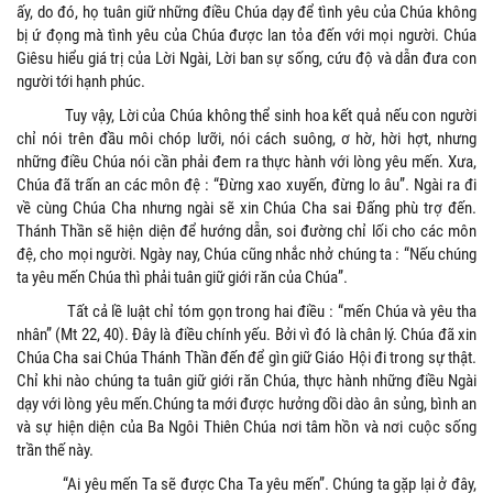
ấy, do đó, họ tuân giữ những điều Chúa dạy để tình yêu của Chúa không
bị ứ đọng mà tình yêu của Chúa được lan tỏa đến với mọi người. Chúa
Giêsu hiểu giá trị của Lời Ngài, Lời ban sự sống, cứu độ và dẫn đưa con
người tới hạnh phúc.
Tuy vậy, Lời của Chúa không thể sinh hoa kết quả nếu con người
chỉ nói trên đầu môi chóp lưỡi, nói cách suông, ơ hờ, hời hợt, nhưng
những điều Chúa nói cần phải đem ra thực hành với lòng yêu mến. Xưa,
Chúa đã trấn an các môn đệ : “Đừng xao xuyến, đừng lo âu”. Ngài ra đi
về cùng Chúa Cha nhưng ngài sẽ xin Chúa Cha sai Đấng phù trợ đến.
Thánh Thần sẽ hiện diện để hướng dẫn, soi đường chỉ lối cho các môn
đệ, cho mọi người. Ngày nay, Chúa cũng nhắc nhở chúng ta : “Nếu chúng
ta yêu mến Chúa thì phải tuân giữ giới răn của Chúa”.
Tất cả lề luật chỉ tóm gọn trong hai điều : “mến Chúa và yêu tha
nhân” (Mt 22, 40). Đây là điều chính yếu. Bởi vì đó là chân lý. Chúa đã xin
Chúa Cha sai Chúa Thánh Thần đến để gìn giữ Giáo Hội đi trong sự thật.
Chỉ khi nào chúng ta tuân giữ giới răn Chúa, thực hành những điều Ngài
dạy với lòng yêu mến.Chúng ta mới được hưởng dồi dào ân sủng, bình an
và sự hiện diện của Ba Ngôi Thiên Chúa nơi tâm hồn và nơi cuộc sống
trần thế này.
“Ai yêu mến Ta sẽ được Cha Ta yêu mến”. Chúng ta gặp lại ở đây,