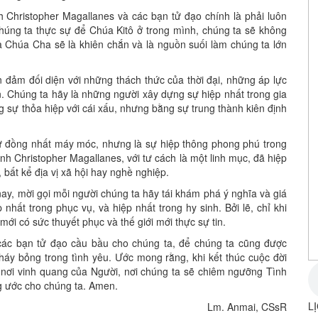
h Christopher Magallanes và các bạn tử đạo chính là phải luôn
chúng ta thực sự để Chúa Kitô ở trong mình, chúng ta sẽ không
ủa Chúa Cha sẽ là khiên chắn và là nguồn suối làm chúng ta lớn
đảm đối diện với những thách thức của thời đại, những áp lực
. Chúng ta hãy là những người xây dựng sự hiệp nhất trong gia
g sự thỏa hiệp với cái xấu, nhưng bằng sự trung thành kiên định
ự đồng nhất máy móc, nhưng là sự hiệp thông phong phú trong
nh Christopher Magallanes, với tư cách là một linh mục, đã hiệp
bất kể địa vị xã hội hay nghề nghiệp.
ay, mời gọi mỗi người chúng ta hãy tái khám phá ý nghĩa và giá
 nhất trong phục vụ, và hiệp nhất trong hy sinh. Bởi lẽ, chỉ khi
 mới có sức thuyết phục và thế giới mới thực sự tin.
các bạn tử đạo cầu bầu cho chúng ta, để chúng ta cũng được
háy bỏng trong tình yêu. Ước mong rằng, khi kết thúc cuộc đời
nơi vinh quang của Người, nơi chúng ta sẽ chiêm ngưỡng Tình
 ước cho chúng ta. Amen.
L
Lm. Anmai, CSsR