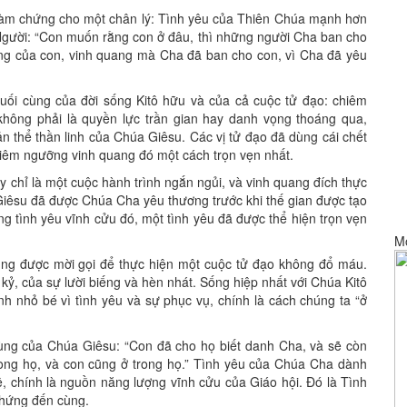
 làm chứng cho một chân lý: Tình yêu của Thiên Chúa mạnh hơn
 Người: “Con muốn rằng con ở đâu, thì những người Cha ban cho
ng của con, vinh quang mà Cha đã ban cho con, vì Cha đã yêu
uối cùng của đời sống Kitô hữu và của cả cuộc tử đạo: chiêm
hông phải là quyền lực trần gian hay danh vọng thoáng qua,
n thể thần linh của Chúa Giêsu. Các vị tử đạo đã dùng cái chết
hiêm ngưỡng vinh quang đó một cách trọn vẹn nhất.
 chỉ là một cuộc hành trình ngắn ngủi, và vinh quang đích thực
Giêsu đã được Chúa Cha yêu thương trước khi thế gian được tạo
ng tình yêu vĩnh cửu đó, một tình yêu đã được thể hiện trọn vẹn
M
cũng được mời gọi để thực hiện một cuộc tử đạo không đổ máu.
ỷ, của sự lười biếng và hèn nhát. Sống hiệp nhất với Chúa Kitô
h nhỏ bé vì tình yêu và sự phục vụ, chính là cách chúng ta “ở
ùng của Chúa Giêsu: “Con đã cho họ biết danh Cha, và sẽ còn
rong họ, và con cũng ở trong họ.” Tình yêu của Chúa Cha dành
 chính là nguồn năng lượng vĩnh cửu của Giáo hội. Đó là Tình
chứng đến cùng.