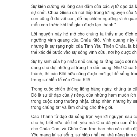
Sự kiên cường và lòng can đảm của các vị tử đạo đã
sự chết. Chúa Giêsu đã nói tiếp trong lời nguyện của
con cũng ở đó với con, để họ chiêm ngưỡng vinh qua
mến con trước khi thế gian được tạo thành.”
Lời nguyện này hé mở cho chúng ta thấy mục đích c
ngưỡng vinh quang của Chúa Kitô. Vinh quang này k
nhưng là sự rạng ngời của Tình Yêu Thiên Chúa, là bả
thể xác để bước vào sự sống vĩnh cửu, nơi họ được c
Sự hy sinh của họ nhắc nhở chúng ta rằng cuộc đời này
đang chờ đợi những ai trung tín đến cùng. Như Chúa 
thành, thì các Kitô hữu cũng được mời gọi để sống tro
trong sự hiến tế của Chúa Kitô.
Trong cuộc chiến thiêng liêng hằng ngày, chúng ta 
Đó là sự tử đạo của ý riêng, của những ham muốn ích k
trong cuộc sống thường nhật, chấp nhận những hy sin
trong chúng ta” và làm chứng cho thế giới.
Các Thánh tử đạo đã sống trọn vẹn lời nguyện sau c
cho họ biết nữa, để tình yêu mà Cha đã yêu con ở t
cho Chúa Con, và Chúa Con trao ban cho các môn đệ,
Yêu mang lại sự sống, sự hiệp nhất và khả năng làm 