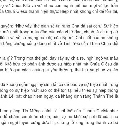
t họ với Chúa Kitô và với nhau còn mạnh mẽ hơn mọi vũ lực trần
ủa Chúa Giêsu thành hiện thực: Hiệp nhất không chỉ để tồn tại,
nguyện: “Như vậy, thế gian sẽ tin rằng Cha đã sai con.” Sự hiệp
h mẽ nhất trong máu đào của các vị tử đạo, chính là chứng cứ
 Giêsu và về sứ mạng cứu độ của Người. Cái chết của họ không
n, là bằng chứng sống động nhất về Tình Yêu của Thiên Chúa đối
là gì? Trong một thế giới đầy rẫy sự chia rẽ, nghi ngờ và mâu
mỗi Kitô hữu có phản ánh được sự hiệp nhất mà Chúa Giêsu đã
húa Kitô qua cách chúng ta yêu thương, tha thứ và phục vụ lẫn
ã không ngần ngại hy sinh tất cả để bảo vệ sự hiệp nhất trong
hông có sự hiệp nhất nào có thể tồn tại nếu thiếu sự hiệp thông
Thánh Lễ, bất chấp hiểm nguy, đã khẳng định rằng Thánh Thể là
i rao giảng Tin Mừng chính là hơi thở của Thánh Christopher
nh để chăm sóc đoàn chiên, bảo vệ họ khỏi sự sói dữ của chủ
 ngần ngại tuyên xưng đức tin, chứng tỏ lòng trung thành vô bờ