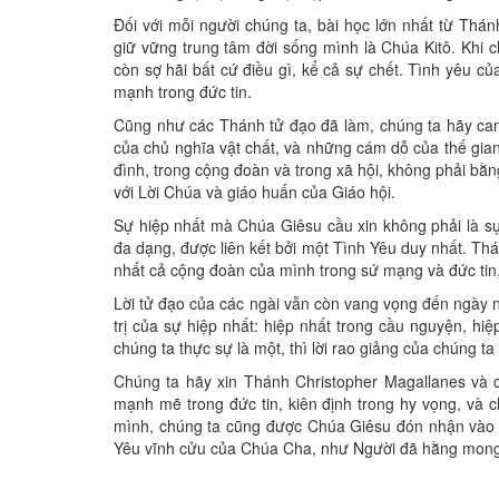
Đối với mỗi người chúng ta, bài học lớn nhất từ Thán
giữ vững trung tâm đời sống mình là Chúa Kitô. Khi 
còn sợ hãi bất cứ điều gì, kể cả sự chết. Tình yêu c
mạnh trong đức tin.
Cũng như các Thánh tử đạo đã làm, chúng ta hãy can 
của chủ nghĩa vật chất, và những cám dỗ của thế gian
đình, trong cộng đoàn và trong xã hội, không phải bằn
với Lời Chúa và giáo huấn của Giáo hội.
Sự hiệp nhất mà Chúa Giêsu cầu xin không phải là s
đa dạng, được liên kết bởi một Tình Yêu duy nhất. Thá
nhất cả cộng đoàn của mình trong sứ mạng và đức tin, 
Lời tử đạo của các ngài vẫn còn vang vọng đến ngày n
trị của sự hiệp nhất: hiệp nhất trong cầu nguyện, hiệp
chúng ta thực sự là một, thì lời rao giảng của chúng ta
Chúng ta hãy xin Thánh Christopher Magallanes và 
mạnh mẽ trong đức tin, kiên định trong hy vọng, và c
mình, chúng ta cũng được Chúa Giêsu đón nhận vào 
Yêu vĩnh cửu của Chúa Cha, như Người đã hằng mong