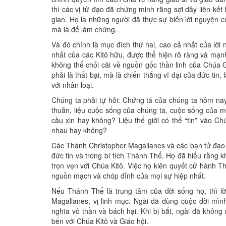
thì các vị tử đạo đã chứng minh rằng sợi dây liên kế
gian. Họ là những người đã thực sự biến lời nguyện c
mà là để làm chứng.
Và đó chính là mục đích thứ hai, cao cả nhất của lời 
nhất của các Kitô hữu, được thể hiện rõ ràng và mạn
không thể chối cãi về nguồn gốc thần linh của Chúa
phải là thất bại, mà là chiến thắng vĩ đại của đức ti
với nhân loại.
Chúng ta phải tự hỏi: Chứng tá của chúng ta hôm nay 
thuẫn, liệu cuộc sống của chúng ta, cuộc sống của 
cầu xin hay không? Liệu thế giới có thể “tin” vào C
nhau hay không?
Các Thánh Christopher Magallanes và các bạn tử đạo đ
đức tin và trong bí tích Thánh Thể. Họ đã hiểu rằng k
trọn vẹn với Chúa Kitô. Việc họ kiên quyết cử hành 
nguồn mạch và chóp đỉnh của mọi sự hiệp nhất.
Nếu Thánh Thể là trung tâm của đời sống họ, thì lờ
Magallanes, vị linh mục. Ngài đã dùng cuộc đời mì
nghĩa vô thần và bách hại. Khi bị bắt, ngài đã không
bến với Chúa Kitô và Giáo hội.