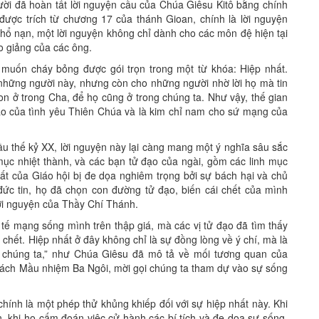
ời đã hoàn tất lời nguyện cầu của Chúa Giêsu Kitô bằng chính
ợc trích từ chương 17 của thánh Gioan, chính là lời nguyện
ổ nạn, một lời nguyện không chỉ dành cho các môn đệ hiện tại
ao giảng của các ông.
c muốn cháy bỏng được gói trọn trong một từ khóa: Hiệp nhất.
những người này, nhưng còn cho những người nhờ lời họ mà tin
on ở trong Cha, để họ cũng ở trong chúng ta. Như vậy, thế gian
cao của tình yêu Thiên Chúa và là kim chỉ nam cho sứ mạng của
u thế kỷ XX, lời nguyện này lại càng mang một ý nghĩa sâu sắc
mục nhiệt thành, và các bạn tử đạo của ngài, gồm các linh mục
ất của Giáo hội bị đe dọa nghiêm trọng bởi sự bách hại và chủ
 đức tin, họ đã chọn con đường tử đạo, biến cái chết của mình
ời nguyện của Thầy Chí Thánh.
 tế mạng sống mình trên thập giá, mà các vị tử đạo đã tìm thấy
chết. Hiệp nhất ở đây không chỉ là sự đồng lòng về ý chí, mà là
ng chúng ta,” như Chúa Giêsu đã mô tả về mối tương quan của
 cách Mầu nhiệm Ba Ngôi, mời gọi chúng ta tham dự vào sự sống
ính là một phép thử khủng khiếp đối với sự hiệp nhất này. Khi
n, khi họ cấm đoán việc cử hành các bí tích và đe dọa sự sống,