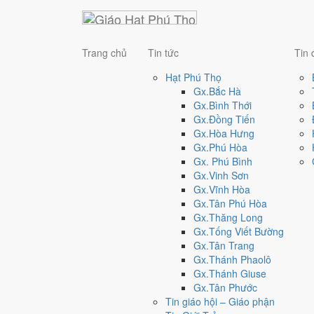
Trang chủ
Tin tức
Tin 
Hạt Phú Thọ
Gx.Bắc Hà
Gx.Bình Thới
Gx.Đồng Tiến
Gx.Hòa Hưng
Gx.Phú Hòa
Gx. Phú Bình
Gx.Vinh Sơn
Gx.Vĩnh Hòa
Gx.Tân Phú Hòa
Gx.Thăng Long
Gx.Tống Viết Bường
Gx.Tân Trang
Gx.Thánh Phaolô
Gx.Thánh Giuse
Gx.Tân Phước
Tin giáo hội – Giáo phận