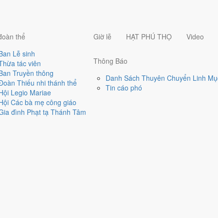
đoàn thể
Giờ lễ
HẠT PHÚ THỌ
Video
Ban Lễ sinh
Thông Báo
Thừa tác viên
Ban Truyền thông
Danh Sách Thuyên Chuyển Linh Mụ
Đoàn Thiếu nhi thánh thể
Tin cáo phó
Hội Legio Mariae
Hội Các bà mẹ công giáo
Gia đình Phạt tạ Thánh Tâm