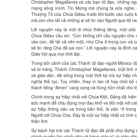
Christopher Magallanes và các bạn tử đạo, những ngư
mạng sống mình. Tin Mừng mà chúng ta vừa nghe, đư
Thượng Tế của Chúa Giêsu trước khi bước vào cuộc kh
mà còn cho tất cả những ai sẽ tin vào Người qua lời r
Lời nguyện này là một di chúc thiêng liêng, một ướ
Chúa Giêsu cầu xin: “Con không chỉ cầu nguyện cho 
vào con, để tất cả nên một, như Cha ở trong con và c
sẽ tin rằng Cha đã sai con.” Lời nguyện này là đỉnh 
Giáo hội qua mọi thời đại.
Trong bối cảnh của các Thánh tử đạo người Mexico đầ
và bi tráng. Thánh Christopher Magallanes, một linh 
và giáo dân, đã sống trong một thời kỳ mà sự hiệp nh
nghĩa thế tục. Tuy nhiên, thay vì tan rã hay chối bỏ
thành tiếng “Amen” vang vọng và hùng hồn nhất cho l
Chính trong sự hiệp nhất với Chúa Kitô, Đấng đã hiến
sức mạnh để chịu đựng mọi đau khổ và đối mặt với cái 
sự hiệp thông sâu xa trong bản thể, là việc “ở tro
Người với Chúa Cha. Đây là một sự hiệp nhất có tính
thần linh.
Sự bách hại mà các Thánh tử đạo đã phải chịu đựng ch
chính quyền tìm cách chia rẽ hàng giáo sĩ và giáo dâ