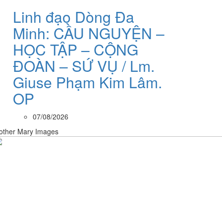
Linh đạo Dòng Đa
Minh: CẦU NGUYỆN –
HỌC TẬP – CỘNG
ĐOÀN – SỨ VỤ / Lm.
Giuse Phạm Kim Lâm.
OP
07/08/2026
other Mary Images