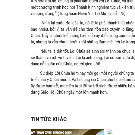
Âm hóa đòi hỏi chúng ta phải làm quen với Lời Chúa, và điề
một chương trình học hỏi Thánh Kinh nghiêm túc và kiên trì
và cộng đồng.” (Tông huấn Niềm Vui Tin Mừng, số 175).
Nhìn lại cuộc đời của ta, có lẽ ta phải thành thật nhận 
bao nhiêu, bởi vì ta vẫn để cho tâm hồn xao xuyến lo lắng
Chúa. Ðấy là chưa kể những biến cố xảy đến trong cuộc sống 
ta, nhưng ta vẫn chưa thoát khỏi những đam mê, ích kỷ trong
Nếu ta là đất tốt, Lời Chúa sẽ sinh sôi thành ba chục, sáu
sẽ thành vô ích vĩnh viễn. Lời là ánh sáng, Lời có sức cứu 
dung nỗi buồn của Chúa, người gieo Lời!
Sứ điệp Lời Chúa hôm nay mời gọi mỗi người chúng ta hãy
triển như ý Chúa muốn. Và ta cũng xin Chúa cho ta biết mở 
ấy được bám rễ, mọc lên tươi tốt và trổ sinh được nhiều bôn
dựng Giáo Hội Chúa ngày một lớn mạnh hơn.
TIN TỨC KHÁC