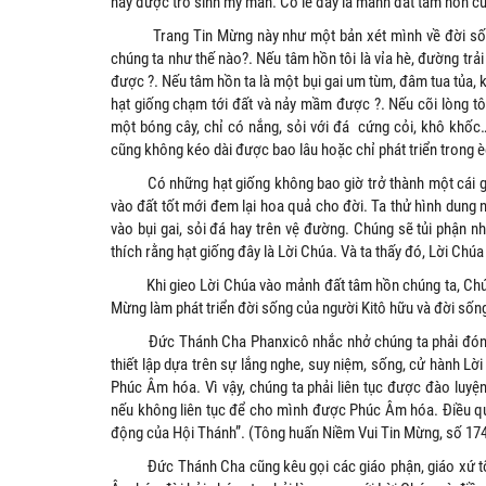
hay được trổ sinh mỹ mãn. Có lẽ đây là mảnh đất tâm hồn củ
Trang Tin Mừng này như một bản xét mình về đời sống t
chúng ta như thế nào?. Nếu tâm hồn tôi là vỉa hè, đường trả
được ?. Nếu tâm hồn ta là một bụi gai um tùm, đâm tua tủa, k
hạt giống chạm tới đất và nảy mầm được ?. Nếu cõi lòng 
một bóng cây, chỉ có nắng, sỏi với đá cứng cỏi, khô khốc…
cũng không kéo dài được bao lâu hoặc chỉ phát triển trong èo
Có những hạt giống không bao giờ trở thành một cái gì tốt
vào đất tốt mới đem lại hoa quả cho đời. Ta thử hình dung nế
vào bụi gai, sỏi đá hay trên vệ đường. Chúng sẽ tủi phận n
thích rằng hạt giống đây là Lời Chúa. Và ta thấy đó, Lời Chúa n
Khi gieo Lời Chúa vào mảnh đất tâm hồn chúng ta, Chúa mu
Mừng làm phát triển đời sống của người Kitô hữu và đời sốn
Đức Thánh Cha Phanxicô nhắc nhở chúng ta phải đón nhậ
thiết lập dựa trên sự lắng nghe, suy niệm, sống, cử hành L
Phúc Âm hóa. Vì vậy, chúng ta phải liên tục được đào luyệ
nếu không liên tục để cho mình được Phúc Âm hóa. Ðiều qu
động của Hội Thánh”. (Tông huấn Niềm Vui Tin Mừng, số 174
Đức Thánh Cha cũng kêu gọi các giáo phận, giáo xứ tổ ch