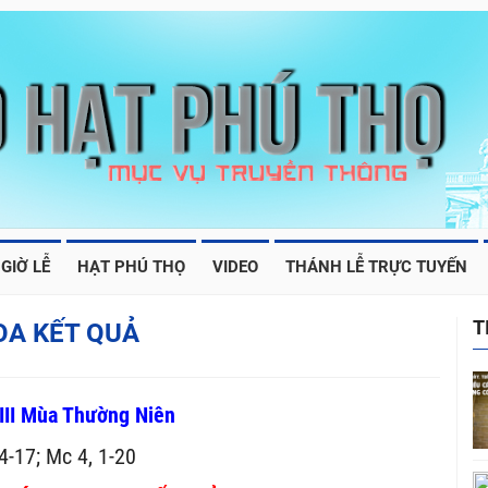
GIỜ LỄ
HẠT PHÚ THỌ
VIDEO
THÁNH LỄ TRỰC TUYẾN
T
OA KẾT QUẢ
III Mùa Thường Niên
4-17; Mc 4, 1-20