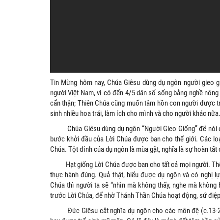
Tin Mừng hôm nay, Chúa Giêsu dùng dụ ngôn người gieo giố
người Việt Nam, vì có đến 4/5 dân số sống bằng nghề nông 
cẩn thận; Thiên Chúa cũng muốn tâm hồn con người được trở 
sinh nhiều hoa trái, làm ích cho mình và cho người khác nữa
Chúa Giêsu dùng dụ ngôn “Người Gieo Giống” để nói cho 
bước khởi đầu của Lời Chúa được ban cho thế giới. Các lo
Chúa. Tột đỉnh của dụ ngôn là mùa gặt, nghĩa là sự hoàn tấ
Hạt giống Lời Chúa được ban cho tất cả mọi người. Thế nh
thực hành đúng. Quả thật, hiểu được dụ ngôn và có nghị l
Chúa thì người ta sẽ “nhìn mà không thấy, nghe mà không 
trước Lời Chúa, để nhờ Thánh Thần Chúa hoạt động, sứ điệ
Đức Giêsu cắt nghĩa dụ ngôn cho các môn đệ (c.13-20).