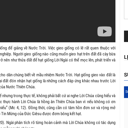
Tr
ch
Au
ng để giảng về Nước Trời. Việc gieo giống có lẽ rất quen thuộc với
nghiệp. Người gieo giống nào cũng muốn gieo hạt trên đất đã cày bừa
L
nên như thửa đất để hạt giống Lời Ngài có thể mọc lên, phát triển và
.
S
dân chúng biết về mầu nhiệm Nước Trời. Hạt giống gieo vào đất là
ại đất đón nhận hạt giống là những cách đáp ứng khác nhau trước Lời
t của Nước Thiên Chúa.
S
ưng trong thực tế, không phải bất cứ ai nghe Lời Chúa cũng hiểu và
ực thực hành Lời Chúa là hồng ân Thiên Chúa ban vì nếu không có ơn
hiểu” (Mc 4, 12). Đồng thời, cũng cần có tâm hồn đơn sơ và rộng mở
p Tin Mừng của Đức Giêsu được đơm bông kết hạt.
 Ngài phân tích rõ từng hoàn cảnh mà Lời Chúa không có tác dụng