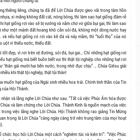
a mỗi người chúng ta.
hiêng liêng, chúng ta đã để Lời Chúa được gieo vãi trong tâm hồn
i nhựa, xi măng không đất cát, nóng bỏng, thì làm sao hạt giống đâm rễ
hi hạt giống rơi vào sẽ bị vướng và nằm chơ vơ giữa bụi gai, thì làm sao
tôi như một mảnh đất hoang khô cằn sỏi đá, không một dòng nước hay
 và nếu hạt giống có rơi vào kẽ đá và nảy mầm, thì “tuổi thọ” của nó
 uột vì thiếu nước, thiếu đất.
 đẹp, vì rơi trên vệ đường, sỏi đá, bụi gai… Chỉ những hạt giống rơi
u hạt giống mà biết buồn biết vui thì thật tội nghiệp cho những hạt rơi
hư ‘thân gái mười hai bến nước, trong nhờ đục chịu” … Chúa Giêsu giải
hiều khi thật tội nghiệp, thật tủi thân!
ốn hạt giống của Ngài sinh nhiều hoa trái. Chính tinh thần của Tin
g của Hội Thánh.
n và lắng nghe Lời Chúa như sau: “Tất cả việc Phúc Âm hóa được
ời Chúa và làm chứng cho Lời Chúa. Thánh Kinh là nguồn mạch của việc
n trong việc lắng nghe Lời Chúa. Hội Thánh không rao giảng Tin Mừng
an trọng là Lời Chúa “càng ngày càng trở nên trung tâm của mọi hoạt
).
ức học hỏi Lời Chúa một cách “nghiêm túc và kiên trì”: “Việc Phúc