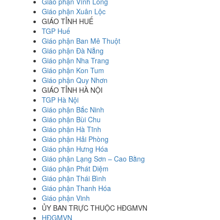
Giáo phận Vĩnh Long
Giáo phận Xuân Lộc
GIÁO TỈNH HUẾ
TGP Huế
Giáo phận Ban Mê Thuột
Giáo phận Đà Nẵng
Giáo phận Nha Trang
Giáo phận Kon Tum
Giáo phận Quy Nhơn
GIÁO TỈNH HÀ NỘI
TGP Hà Nội
Giáo phận Bắc Ninh
Giáo phận Bùi Chu
Giáo phận Hà Tĩnh
Giáo phận Hải Phòng
Giáo phận Hưng Hóa
Giáo phận Lạng Sơn – Cao Bằng
Giáo phận Phát Diệm
Giáo phận Thái Bình
Giáo phận Thanh Hóa
Giáo phận Vinh
ỦY BAN TRỰC THUỘC HĐGMVN
HĐGMVN