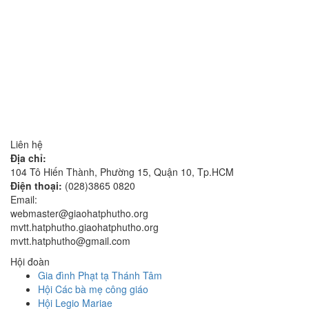
Liên hệ
Địa chỉ:
104 Tô Hiến Thành, Phường 15, Quận 10, Tp.HCM
Điện thoại:
(028)3865 0820
Email:
webmaster@giaohatphutho.org
mvtt.hatphutho.giaohatphutho.org
mvtt.hatphutho@gmail.com
Hội đoàn
Gia đình Phạt tạ Thánh Tâm
Hội Các bà mẹ công giáo
Hội Legio Mariae