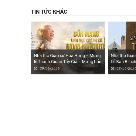
TIN TỨC KHÁC
Nhà thờ Giáo xứ Hòa Hưng – Mừng
Nhà thờ Giá
lễ Thánh Gioan Tẩy Giả – Mừng bổn
Lễ Ban Bí tí
mạng cha Chánh xứ GB. Vũ Mạnh
29/06/2026
23/06/202
Hùng