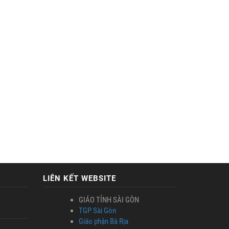
LIÊN KẾT WEBSITE
GIÁO TỈNH SÀI GÒN
TGP Sài Gòn
Giáo phận Bà Rịa