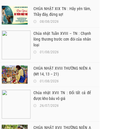
âm
lượng.
CHÚA NHẬT XIX TN : Hãy yên tâm,
Thầy đây, đừng sợ!
08/08/2026
Chúa nhật Tuần XVIII – TN : Chạnh
lòng thương trước cơn đói của nhân
loại
01/08/2026
CHÚA NHẬT XVIII THƯỜNG NIÊN A
(Mt 14, 13 – 21)
01/08/2026
Chúa nhật XVII TN : Đổi tất cả để
được kho báu vô giá
26/07/2026
CHÚA NHẬT XVII THƯỜNG NIÊN A