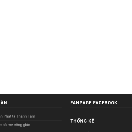
OÀN
FANPAGE FACEBOOK
nh Phạt tạ Thánh Tâm
THỐNG KÊ
c bà mẹ công giáo