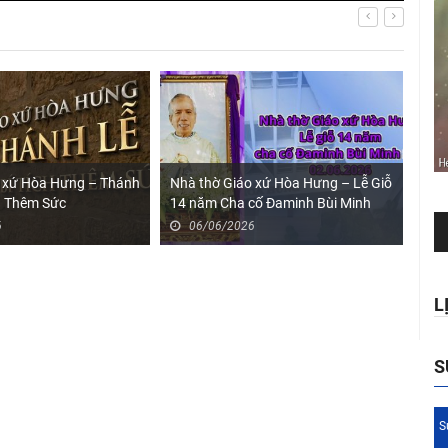
o xứ Hòa Hưng – Thánh
Nhà thờ Giáo xứ Hòa Hưng – Lễ Giỗ
Nhà
ch Thêm Sức
14 năm Cha cố Đaminh Bùi Minh
HOA
Tr
Sơn, 02.06.2026
6
06/06/2026
ch
Au
L
S
S