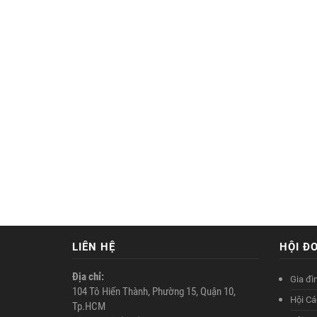
LIÊN HỆ
HỘI Đ
Địa chỉ:
Gia đì
104 Tô Hiến Thành, Phường 15, Quận 10,
Hội Cá
Tp.HCM