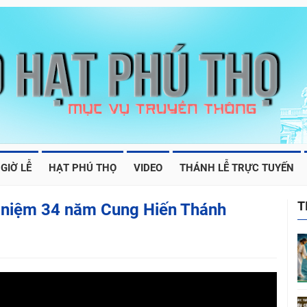
GIỜ LỄ
HẠT PHÚ THỌ
VIDEO
THÁNH LỄ TRỰC TUYẾN
T
 niệm 34 năm Cung Hiến Thánh