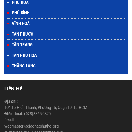
PHÚ HOÀ
PHÚ BÌNH
VĨNH HOÀ
TÂN PHƯỚC
TÂN TRANG
TÂN PHÚ HÒA
THĂNG LONG
LIÊN HỆ
Địa chỉ:
104 Tô Hiến Thành, Phường 15, Quận 10, Tp.HCM
Điện thoại:
(028)3865 0820
Email:
webmaster@giaohatphutho.org