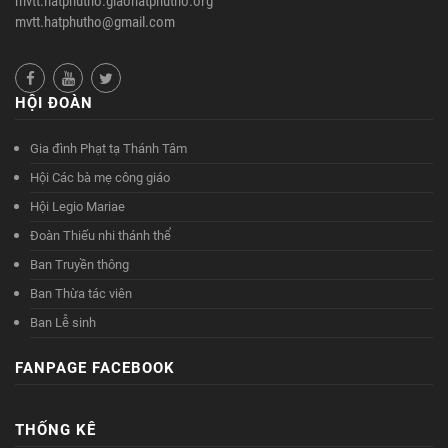
mvtt.hatphutho.giaohatphutho.org
mvtt.hatphutho@gmail.com
HỘI ĐOÀN
Gia đình Phạt tạ Thánh Tâm
Hội Các bà mẹ công giáo
Hội Legio Mariae
Đoàn Thiếu nhi thánh thể
Ban Truyền thông
Ban Thừa tác viên
Ban Lễ sinh
FANPAGE FACEBOOK
THỐNG KÊ