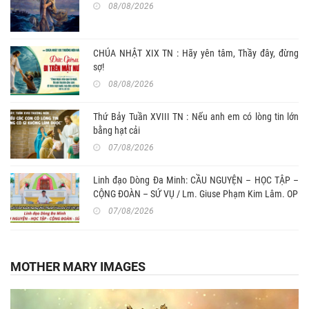
08/08/2026
CHÚA NHẬT XIX TN : Hãy yên tâm, Thầy đây, đừng
sợ!
08/08/2026
Thứ Bảy Tuần XVIII TN : Nếu anh em có lòng tin lớn
bằng hạt cải
07/08/2026
Linh đạo Dòng Đa Minh: CẦU NGUYỆN – HỌC TẬP –
CỘNG ĐOÀN – SỨ VỤ / Lm. Giuse Phạm Kim Lâm. OP
07/08/2026
MOTHER MARY IMAGES