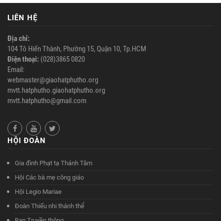
LIÊN HỆ
Địa chỉ:
104 Tô Hiến Thành, Phường 15, Quận 10, Tp.HCM
Điện thoại:
(028)3865 0820
Email:
webmaster@giaohatphutho.org
mvtt.hatphutho.giaohatphutho.org
mvtt.hatphutho@gmail.com
HỘI ĐOÀN
Gia đình Phạt tạ Thánh Tâm
Hội Các bà mẹ công giáo
Hội Legio Mariae
Đoàn Thiếu nhi thánh thể
Ban Truyền thông