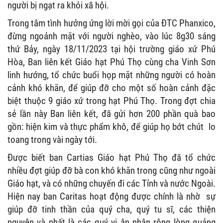
người bị ngạt ra khỏi xã hội.
Trong tâm tình hưởng ứng lời mời gọi của ĐTC Phanxico,
đừng ngoảnh mặt với người nghèo, vào lúc 8g30 sáng
thứ Bảy, ngày 18/11/2023 tại hội trường giáo xứ Phú
Hòa, Ban liên kết Giáo hạt Phú Thọ cùng cha Vinh Sơn
linh hướng, tổ chức buổi họp mặt những người có hoàn
cảnh khó khăn, để giúp đỡ cho một số hoàn cảnh đặc
biệt thuộc 9 giáo xứ trong hạt Phú Thọ. Trong đợt chia
sẻ lần này Ban liên kết, đã gửi hơn 200 phần quà bao
gồn: hiện kim và thực phẩm khô, để giúp họ bớt chút lo
toang trong vài ngày tới.
Được biết ban Cartias Giáo hạt Phú Thọ đã tổ chức
nhiều đợt giúp đỡ bà con khó khăn trong cũng như ngoài
Giáo hạt, và có những chuyến đi các Tỉnh và nước Ngoài.
Hiện nay ban Caritas hoạt động được chính là nhờ sự
giúp đỡ tinh thần của quý cha, quý tu sĩ, các thiện
nguyện và nhất là các quý vị ân nhân rộng lòng quảng