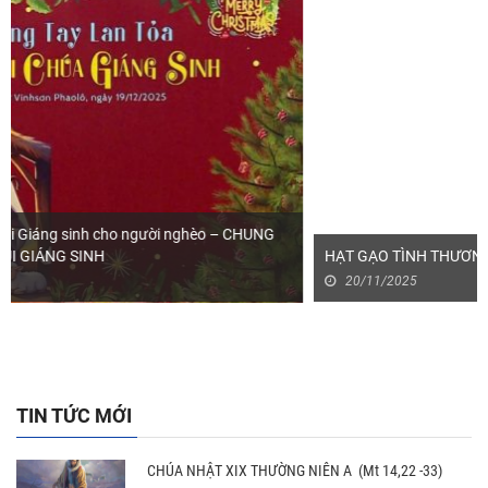
HẠT GẠO TÌNH THƯƠNG – Chia sẻ yêu thương từ trái tim
20/11/2025
TIN TỨC MỚI
CHÚA NHẬT XIX THƯỜNG NIÊN A (Mt 14,22 -33)