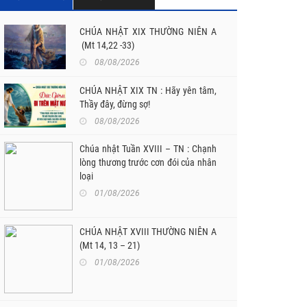
âm
lượng.
CHÚA NHẬT XIX THƯỜNG NIÊN A
(Mt 14,22 -33)
08/08/2026
CHÚA NHẬT XIX TN : Hãy yên tâm,
Thầy đây, đừng sợ!
08/08/2026
Chúa nhật Tuần XVIII – TN : Chạnh
lòng thương trước cơn đói của nhân
loại
01/08/2026
CHÚA NHẬT XVIII THƯỜNG NIÊN A
(Mt 14, 13 – 21)
01/08/2026