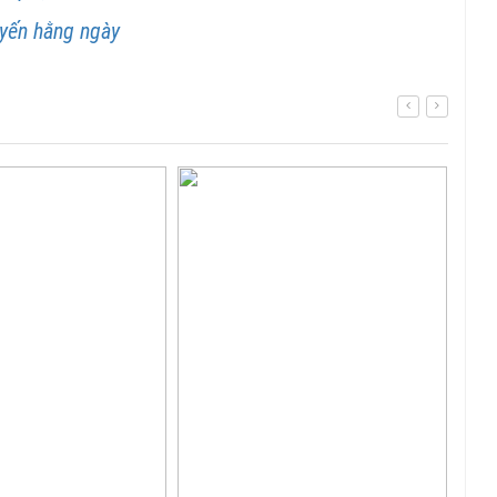
yến hằng ngày
Log
hữu
em l