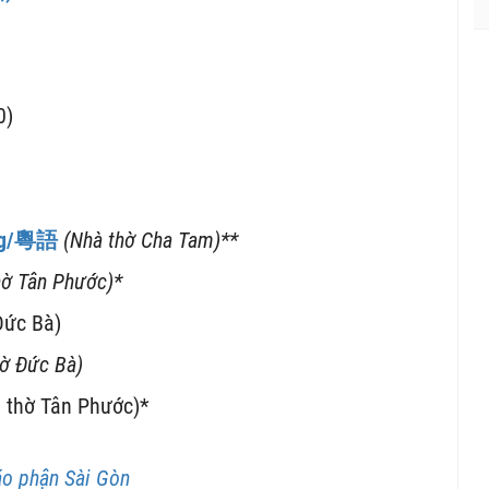
0)
g/
粵語
(Nhà thờ Cha Tam)
**
hờ Tân Phước)
*
Đức Bà)
hờ Đức Bà)
 thờ Tân Phước)*
o phận Sài Gòn