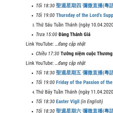
Tối
18:30
聖週星期四
彌撒直播
(
粵
Tối
19:00
Thursday of the Lord’s Sup
Thứ Sáu Tuần Thánh (ngày 10.04.202
Trưa
15:00
Đàng Thánh Giá
Link YouTube:
…
đang cập nhật
Chiều
17:30
Tưởng niệm cuộc Thương
Link YouTube:
…
đang cập nhật
Tối
18:30
聖週星期五
彌撒直播
(
粵
Tối
19:00
Friday of the Passion of the
Thứ Bảy Tuần Thánh (ngày 11.04.2020
Tối
18:30
Easter Vigil
(in English)
Tối
18:30
聖週星期六
彌撒直播
(
粵