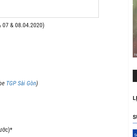
& 07 & 08.04.2020)
Tr
ch
ube
TGP Sài Gòn
)
Au
L
S
ước)*
S