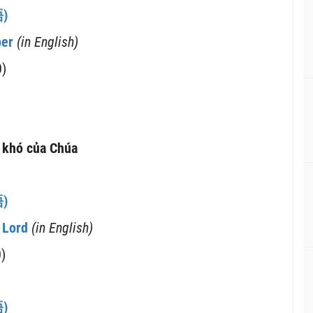
語
)
per
(in English)
0)
 khó của Chúa
語
)
 Lord
(in English)
)
語
)