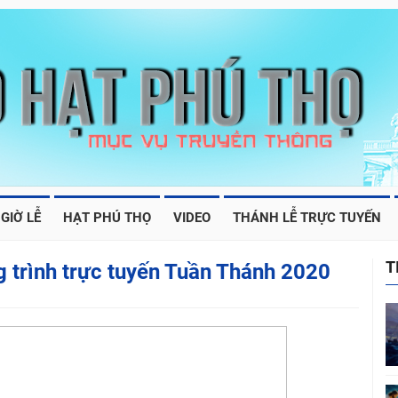
GIỜ LỄ
HẠT PHÚ THỌ
VIDEO
THÁNH LỄ TRỰC TUYẾN
T
 trình trực tuyến Tuần Thánh 2020