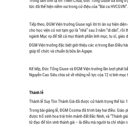
Trong tâm tình tạ ơn Thiên Chúa, Đức Tổng Giuse đã long t
tức đã thể hiện niềm vui trong cử điệu của “Bài ca HVCGVN”
Tiếp theo, ĐGM Viện trưởng Giuse ngỏ lời tri ân sự hiện d
cho học viện có nơi tạm gọi là “nhà” sau 3 năm “di dân”, rồ
ngành Mục vụ để tất cả mọi thành phần linh mục, tu sĩ, giáo 
ĐGM Viện trưởng đặc biệt giới thiệu các vị trong Ban Điều 
giúp tổ chức và chuẩn bị bữa ăn Agape.
Kế tiếp, Đức Tổng Giuse và ĐGM Viện trưởng lần lượt phát 
Nguyễn Cao Siêu chia sẻ về những nỗ lực của 12 vị linh mục t
Thánh lễ
Thánh lễ Suy Tôn Thánh Giá đã được cử hành trọng thể lúc 
Trong bài giảng lễ, ĐGM Cosma đã trình bày hai điều: Giáo
được trổ sinh hoa trái trên mảnh đất Bắc Ninh, và “Thánh giá
tử đạo để tôn vinh thánh giá – là điều mà người ta chỉ nhận