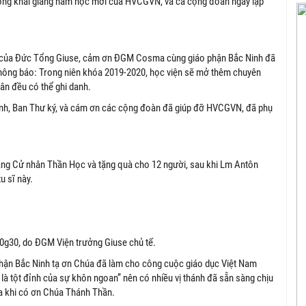
rọng khai giảng năm học mới của HVCGVN, và cả cộng đoàn ngay lập
.
iện của Đức Tổng Giuse, cảm ơn ĐGM Cosma cùng giáo phận Bắc Ninh đã
i thông báo: Trong niên khóa 2019-2020, học viện sẽ mở thêm chuyên
dân đều có thể ghi danh.
hành, Ban Thư ký, và cám ơn các cộng đoàn đã giúp đỡ HVCGVN, đã phụ
bằng Cử nhân Thần Học và tặng quà cho 12 người, sau khi Lm Antôn
u sĩ này.
10g30, do ĐGM Viện trưởng Giuse chủ tế.
 phận Bắc Ninh tạ ơn Chúa đã làm cho công cuộc giáo dục Việt Nam
 là tột đỉnh của sự khôn ngoan” nên có nhiều vị thánh đã sẵn sàng chịu
 ra khi có ơn Chúa Thánh Thần.