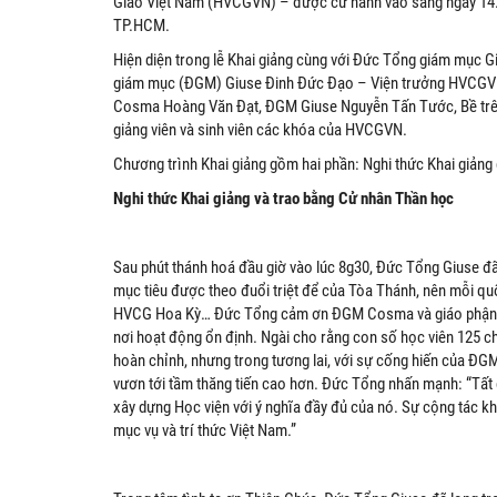
Giáo Việt Nam (HVCGVN) – được cử hành vào sáng ngày 14.0
TP.HCM.
Hiện diện trong lễ Khai giảng cùng với Đức Tổng giám mục
giám mục (ĐGM) Giuse Đinh Đức Đạo – Viện trưởng HVCGV
Cosma Hoàng Văn Đạt, ĐGM Giuse Nguyễn Tấn Tước, Bề trên c
giảng viên và sinh viên các khóa của HVCGVN.
Chương trình Khai giảng gồm hai phần: Nghi
thức Khai giảng
Nghi thức Khai giảng và trao bằng Cử nhân Thần học
Sau phút thánh hoá đầu giờ vào lúc 8g30, Đức Tổng Giuse đã k
mục tiêu được theo đuổi triệt để của Tòa Thánh, nên mỗi qu
HVCG Hoa Kỳ… Đức Tổng cảm ơn ĐGM Cosma và giáo phận 
nơi hoạt động ổn định. Ngài cho rằng con số học viên 125 chi
hoàn chỉnh, nhưng trong tương lai, với sự cống hiến của ĐGM
vươn tới tầm thăng tiến cao hơn. Đức Tổng nhấn mạnh: “Tất
xây dựng Học viện với ý nghĩa đầy đủ của nó. Sự cộng tác k
mục vụ và trí thức Việt Nam.”