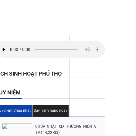
ỊCH SINH HOẠT PHÚ THỌ
UY NIỆM
uy niệm Chúa nhật
Suy niệm hằng ngày
CHÚA NHẬT XIX THƯỜNG NIÊN A
(Mt 14,22 -33)