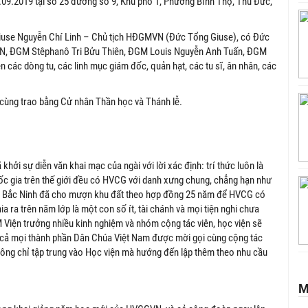
9.2019 tại số 25 đường số 9, Khu phố 1, Phường Bình Thọ, Thủ Đức,
 Giuse Nguyễn Chí Linh – Chủ tịch HĐGMVN (Đức Tổng Giuse), có Đức
N, ĐGM Stêphanô Tri Bửu Thiên, ĐGM Louis Nguyễn Anh Tuấn, ĐGM
ác dòng tu, các linh mục giám đốc, quản hạt, các tu sĩ, ân nhân, các
 cùng trao bằng Cử nhân Thần học và Thánh lễ.
hởi sự diễn văn khai mạc của ngài với lời xác định: trí thức luôn là
ốc gia trên thế giới đều có HVCG với danh xưng chung, chẳng hạn như
Bắc Ninh đã cho mượn khu đất theo hợp đồng 25 năm để HVCG có
a ra trên năm lớp là một con số ít, tài chánh và mọi tiện nghi chưa
 Viện trưởng nhiều kinh nghiệm và nhóm cộng tác viên, học viện sẽ
 cả mọi thành phần Dân Chúa Việt Nam được mời gọi cùng cộng tác
hông chỉ tập trung vào Học viện mà hướng đến lập thêm theo nhu cầu
M