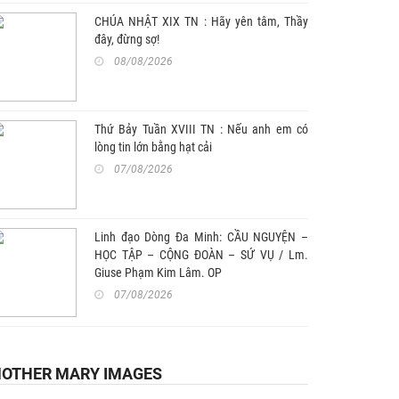
CHÚA NHẬT XIX TN : Hãy yên tâm, Thầy
đây, đừng sợ!
08/08/2026
Thứ Bảy Tuần XVIII TN : Nếu anh em có
lòng tin lớn bằng hạt cải
07/08/2026
Linh đạo Dòng Đa Minh: CẦU NGUYỆN –
HỌC TẬP – CỘNG ĐOÀN – SỨ VỤ / Lm.
Giuse Phạm Kim Lâm. OP
07/08/2026
OTHER MARY IMAGES