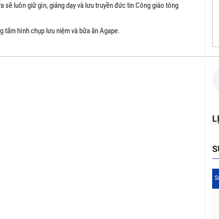
a sẽ luôn giữ gìn, giảng dạy và lưu truyền đức tin Công giáo tông
ững tấm hình chụp lưu niệm và bữa ăn Agape.
L
S
S